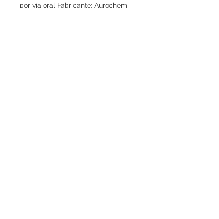
por vía oral Fabricante: Aurochem 
Sabor: neutro
© 2019 Proudly created
Virtualsolution
¡Contáctanos ahora!
Viagra | Erecto-Espana | Comunidad de
Madrid