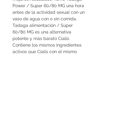
Power / Super 60/80 MG una hora 
antes de la actividad sexual con un 
vaso de agua con o sin comida. 
Tadaga alimentación / Súper 
60/80 MG es una alternativa 
potente y más barato Cialis. 
Contiene los mismos ingredientes 
activos que Cialis con el mismo 
potencial tratamiento. A diferencia 
de los medicamentos de marca, 
este medicamento se vende a un 
precio razonable.
© 2019 Proudly created
Virtualsolution