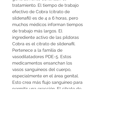
tratamiento. El tiempo de trabajo 
efectivo de Cobra (citrato de 
sildenafil) es de 4 a 6 horas, pero 
muchos médicos informan tiempos 
de trabajo más largos. El 
ingrediente activo de las píldoras 
Cobra es el citrato de sildenafil. 
Pertenece a la familia de 
vasodilatadores PDE-5. Estos 
medicamentos ensanchan los 
vasos sanguíneos del cuerpo, 
especialmente en el área genital. 
Esto crea más flujo sanguíneo para 
permitir una erección. El citrato de 
sildenafil es una de las terapias 
estándar para la disfunción eréctil 
en la actualidad. Cobra (citrato de 
sildenafil) no es un afrodisíaco y se 
requiere estimulación para 
desarrollar una erección.