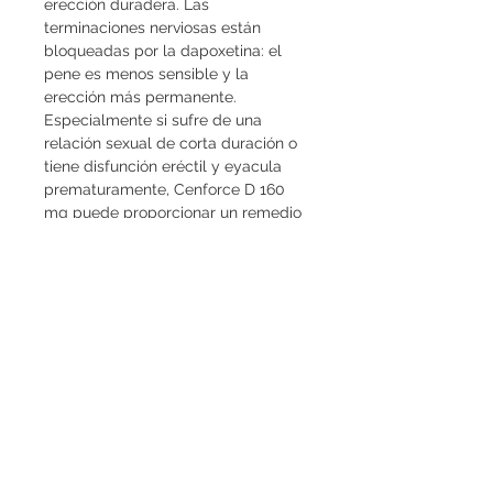
erección duradera. Las 
terminaciones nerviosas están 
bloqueadas por la dapoxetina: el 
pene es menos sensible y la 
erección más permanente. 
Especialmente si sufre de una 
relación sexual de corta duración o 
tiene disfunción eréctil y eyacula 
prematuramente, Cenforce D 160 
mg puede proporcionar un remedio 
y extender significativamente el 
acto amoroso. El efecto de 
Cenforce D 160 mg dura 
aproximadamente de 6 a 8 horas - 
puedes disfrutar del acto de amor 
varias veces con una sola tableta y 
sobre todo sin presión de tiempo y 
disfrutar del sexo al máximo. 
Disfruta de una erección fuerte y 
una resistencia impresionante, que 
te brindarán posibilidades 
completamente nuevas para hacer 