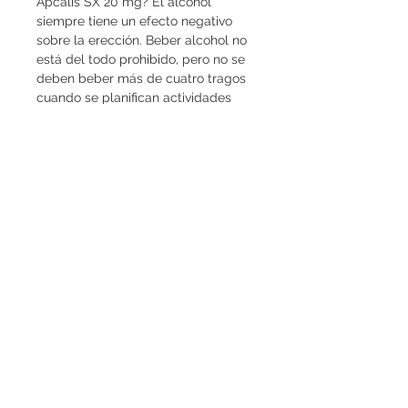
Apcalis SX 20 mg? El alcohol 
siempre tiene un efecto negativo 
sobre la erección. Beber alcohol no 
está del todo prohibido, pero no se 
deben beber más de cuatro tragos 
cuando se planifican actividades 
sexuales y se usa Apcalis. El 
consumo excesivo de alcohol 
puede aumentar el riesgo o los 
efectos secundarios de la droga. 
¿Qué alimentos interactúan con 
Apcalis? La comida pesada y rica 
en grasas tiene un efecto 
perjudicial sobre Apcalis. Las frutas 
de uva o su jugo también pueden 
interactuar con Tadalafil, el 
ingrediente principal de Apcalis 
Oral Jelly. Efecto secundario de 
una sobredosis Uno o más de los 
efectos secundarios enumerados a 
continuación pueden ocurrir 
durante tareas como una 